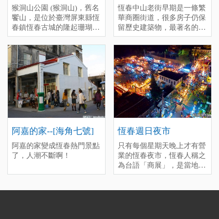
猴洞山公園 (猴洞山)，舊名
恆春中山老街早期是一條繁
饗山，是位於臺灣屏東縣恆
華商圈街道，很多房子仍保
春鎮恆春古城的隆起珊瑚
留歷史建築物，最著名的美
礁，為臺灣清治時期恆春八
食-綠豆蒜是來恆春旅遊必
景之一。
吃的甜品，冷熱皆美味。甚
至還有很多美食駐點在老街
周邊，也可以前往新興路恆
春市區唯一的傳統市場，尋
找當地特色美食與文化風情
之美。 停留時間(分)：深度
(60), 一般(30), 趕場(10)
[標籤：必遊 免費 ]
阿嘉的家--[海角七號]
恆春週日夜市
阿嘉的家變成恆春熱門景點
只有每個星期天晚上才有營
了，人潮不斷啊！
業的恆春夜市，恆春人稱之
為台語「商展」，是當地居
民每個星期最期待的時候，
你會發現週日晚上很多店都
沒開，因為大家都來這邊逛
夜市了。和墾丁大街的商業
氣息不同，這裡多半是親民