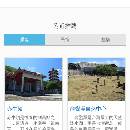
附近推薦
景點
民宿
遊樂
赤牛嶺
龍鑾潭自然中心
赤牛嶺是恆春的制高點之
龍鑾潭是台灣最大的天然
一，這邊有一座廟宇「鎮南
淡水湖，更是台灣留鳥、候
宮」，可以在廟前的廣場居
鳥的重要棲息地，龍鑾潭自