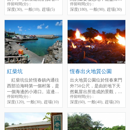
停留時間(分)：
停留時間(分)：
高俯瞰整個恆春鎮的景觀，
然中心就是為此而設的。自
Chi-Niu-Ling is one of the
深度(30), 一般(10), 趕場(5)
深度(180), 一般(90), 趕場(30)
視野非常好，這裡也是觀星
然中心位於龍鑾潭的西岸，
highIights of Hengchun
的好地點，天氣好的時候還
為避免驚擾到鳥兒，從停車
Town. There is a temple
能看見龍鑾潭與海，是拍照
場到自然中心有一段路。初
named “Zhen-Nan-Gong”
賞景的好地點。
To go to Chi-Niu-Ling, you
見自然中心，站長還真驚艷
here, you can see the whole
從恆春工商一旁的路進去，
have to go straight on the
於她別緻的建築風格，一種
town at the square of the
順著路開上山，經過恆春生
road beside Hengchun
好輕穎的感覺，因為她彷彿
temple, even the Lake ”Long
態農場再往上走，便可抵達
Vocational High SchooI, past
如水鳥般的憩在那兒修整雙
Luan Tan” as weII as the sea.
此地，但夜間人車稀少，路
the Hengchun Farm, and you
翅，得輕輕的接近才行。
On a cloudless night, lt is
燈較少，行車需注意安全。
wiII arrive soon. Be careful,
除了遠觀，龍鑾潭自然中
aIso a good place to see the
there are onIy a few cars or
心裡還架設了許多架高倍數
stars.
Chi-Niu-Ling
people that pass by here at
望遠鏡，終於知道，原來龍
紅柴坑
恆春出火地質公園
night, it is a bit dark, please
鑾潭是這麼熱鬧，可以這麼
紅柴坑位於恆春鎮內通往
出火地質公園位於恆春東門
drive sIowly and don’t forget
親近的看著這麼多的水鴨、
西部沿海時第一個村落，是
外750公尺，是由於地下天
to bring the flashIight.
水鳥，在湖裡生氣勃勃的忙
一個海邊的小港口。這邊主
然氣冒出所造成的景觀，現
東忙西的，還是很感動的。
停留時間(分)：
停留時間(分)：
要的觀光點則是小海豚半潛
在由屏東縣政府管理，全面
Chu-Huo (Chuhuo)
停留時間(分)：深度(30), 一
附帶一提，中心有一排藤
深度(120), 一般(30), 趕場(10)
深度(60), 一般(40), 趕場(20)
艇，可以觀賞西部海岸的海
翻修像公園般的寬敞了，
The Chuhuo Geopark，
般(10), 趕場(5)
椅，在炎炎的墾丁下午，面
底景觀。
2026年2月1日正式開幕，遊
located 750 meters outside
[標籤：夜遊 免費 ]
對著廣大的龍鑾潭，躺在藤
客休憩站、電梯設備、露天
the east gate of Hengchun，
椅上，頭靠在椅背上剛好，
停留時間(分)：深度(120),
舞台、地景步道、出火景觀
is a landscape created by
吹著冷氣，睡個午覺，真的
一般(30), 趕場(10)
水池，免費提供大型停車
underground natural gas
是很美好的不騙你。