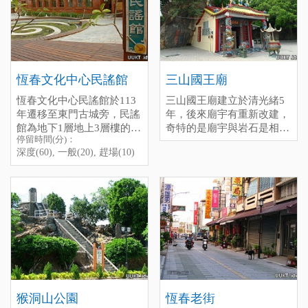
[標籤：防曬 免費 ]
格、小型停車格、無障礙停
eruptions。 Now managed
墾管處介紹：
龍鑾潭自然中
車格、公車站亭。 另外，
by the Pingtung County
心
這裡也適合晚上來，火堆會
Government，it has been
看得更清楚喔。
completely renovated and is
電話：08-8891456
停留時間(分)：深度(60), 一
now a spacious park。 It
停留時間(分)：深度(180),
般(30), 趕場(10)
officially opens on February
一般(90), 趕場(30)
恆春文化中心民謠館
三山國王廟
[標籤：日間活動 夜遊 防曬
1, 2026, featuring visitor rest
[標籤：風雨無阻 生態 免費
恆春文化中心民謠館於113
三山國王廟建立於清光緒5
areas，an open-air stage，
需停車費 ]
年遷移至東門古城旁，民謠
年，後來廟宇有重新改建，
landscaped walkways，a
館為地下1層地上3層樓的建
奇特的是廟宇與岩石是相
Chuhuo-themed pond，large
停留時間(分)：
築物，內部空間主要規畫為
連，而因廟宇前場地很寬
parking spaces，small
深度(60), 一般(20), 趕場(10)
民謠展示區、聲音博物館、
敞，所以會有很多活動在此
parking spaces，accessible
民謠傳習教室、及圖書閱覽
舉辦，也是當地人泡茶聊天
parking spaces，and bus
空間等。 是恆春一個永續
的地方。
stops。 It's also a great place
傳承的古早音樂，大家印象
to visit at night，as the
的思想起就是恆春當地有名
bonfires are more clearly
的陳達所創作，也是第一位
visible then。
民謠起家者，到現在每一年
的10月會固定有民謠活動的
意義所在。 停留時間(分)：
深度(60), 一般(20), 趕場
(10)
猴洞山公園
恆春老街
[標籤：風雨無阻 免費 ]